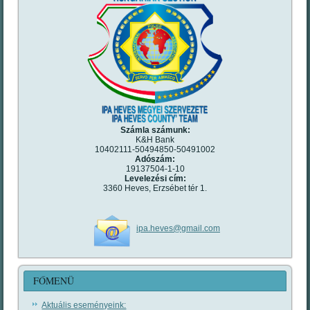
Számla számunk:
K&H Bank
10402111-50494850-50491002
Adószám:
19137504-1-10
Levelezési cím:
3360 Heves, Erzsébet tér 1.
ipa.heves@gmail.com
FŐMENÜ
Aktuális eseményeink: