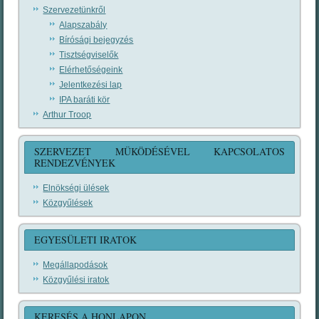
Szervezetünkről
Alapszabály
Bírósági bejegyzés
Tisztségviselők
Elérhetőségeink
Jelentkezési lap
IPA baráti kör
Arthur Troop
SZERVEZET MÜKÖDÉSÉVEL KAPCSOLATOS
RENDEZVÉNYEK
Elnökségi ülések
Közgyűlések
EGYESÜLETI IRATOK
Megállapodások
Közgyűlési iratok
KERESÉS A HONLAPON